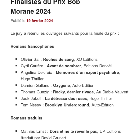
Finalistes du Prix Bob
Morane 2024
Publié le
19 février 2024
Le jury a retenu les ouvrages suivants pour la finale du prix :
Romans francophones
Olivier Bal :
Roches de
s
ang
, XO Editions
Cyril Carrère :
Avant de sombrer
, Editions Denoël
Angelina Delcroix :
Mémoires d’un expert psychiatre
,
Hugo Thriller
Damien Galland :
Oxygène
, Auto-Edition
Thomas Gunzig :
Rocky, dernier rivage
, Au Diable Vauvert
Jack Jakoli :
La
d
étresse des roses
, Hugo Thriller
Tom Nessy :
Brooklyn
U
nderground
, Auto-Edition
Romans traduits
Mathias Ernst :
Dors et ne te réveille pa
s, DP Editions
(traduit par David Gruner)