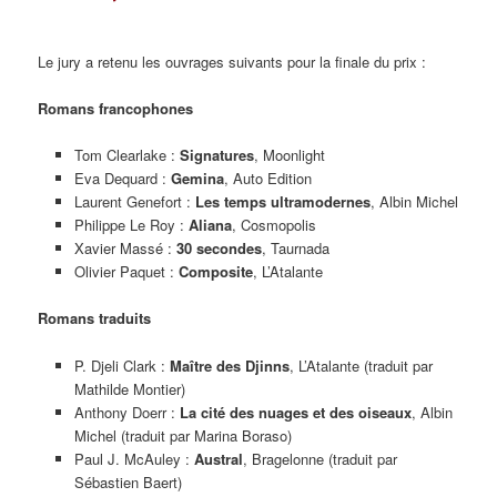
Le jury a retenu les ouvrages suivants pour la finale du prix :
Romans francophones
Tom Clearlake :
Signatures
, Moonlight
Eva Dequard :
Gemina
, Auto Edition
Laurent Genefort :
Les temps ultramodernes
, Albin Michel
Philippe Le Roy :
Aliana
, Cosmopolis
Xavier Massé :
30 secondes
, Taurnada
Olivier Paquet :
Composite
, L’Atalante
Romans traduits
P. Djeli Clark :
Maître des Djinns
, L’Atalante (traduit par
Mathilde Montier)
Anthony Doerr :
La cité des nuages et des oiseaux
, Albin
Michel (traduit par Marina Boraso)
Paul J. McAuley :
Austral
, Bragelonne (traduit par
Sébastien Baert)