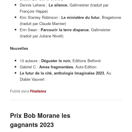
Dennis Lehane :
Le
s
ilence
, Gallmeister (traduit par
François Happe)
Kim Stanley Robinson :
Le
m
inistère du futur
, Bragelonne
(traduit par Claude Marnier)
Erin Swan :
Parcourir la terre disparue
, Gallmeister
(traduit par Juliane Nivelt)
Nouvelles
13 auteurs :
Déguster le
n
oir,
Editions Belfond
Gabriel C :
Ames
f
ragmentées
, Auto-Edition
L
e
f
utur de la
c
ité,
anthologie Imaginales 2023
, Au
Diable Vauvert
Publié dans
Finalistes
Prix Bob Morane les
gagnants 2023