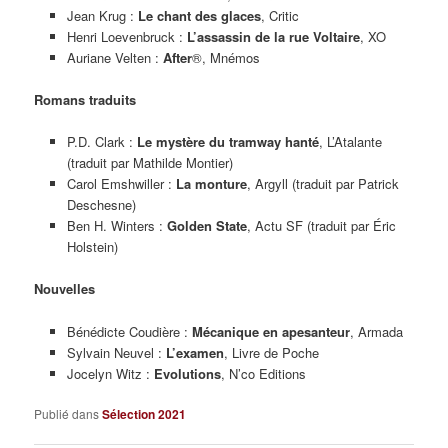
Jean Krug :
Le chant des glaces
, Critic
Henri Loevenbruck :
L’assassin de la rue Voltaire
, XO
Auriane Velten :
After
®, Mnémos
Romans traduits
P.D. Clark :
Le mystère du tramway hanté
, L’Atalante
(traduit par Mathilde Montier)
Carol Emshwiller :
La monture
, Argyll (traduit par Patrick
Deschesne)
Ben H. Winters :
Golden State
, Actu SF (traduit par Éric
Holstein)
Nouvelles
Bénédicte Coudière :
Mécanique en apesanteur
, Armada
Sylvain Neuvel :
L’examen
, Livre de Poche
Jocelyn Witz :
Evolutions
, N’co Editions
Publié dans
Sélection 2021