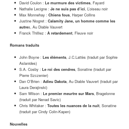
David Coulon :
Le
m
urmure des victimes
, Fayard
Nathalie Lecigne :
Je ne suis pas d’ici
, L’oiseau noir
Max Monnehay :
Chiens fous
, Harper Collins
Justine Niogret :
Calamity Jane, un homme comme les
autre
s, Au Diable Vauvert
Franck Thilliez :
À retardement
, Fleuve noir
Romans traduits
John Boyne :
Les éléments
, J.C.Lattès (traduit par Sophie
Aslanides)
S.A. Cosby :
Le roi des cendres
, Sonatine (traduit par
Pierre Szczenier)
Dan O’Brien :
Adieu Dakota
, Au Diable Vauvert (traduit par
Laura Derajinski)
Sam Wilson :
Le premier meurtre sur Mars
, Bragelonne
(traduit par Nenad Savic)
Chris Whitaker :
Toutes les nuances de la nuit
, Sonatine
(traduit par Cindy Colin-Kapen)
Nouvelles