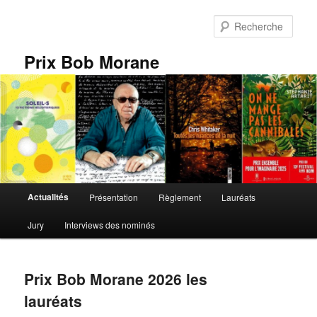
Aller
Aller
au
au
Rech
contenu
contenu
principal
secondaire
Prix Bob Morane
Menu
Actualités
Présentation
Règlement
Lauréats
principal
Jury
Interviews des nominés
Prix Bob Morane 2026 les
lauréats