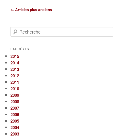
Navigation
←
Articles plus anciens
des
articles
R
e
c
h
LAURÉATS
e
2015
r
2014
c
2013
h
2012
e
2011
2010
2009
2008
2007
2006
2005
2004
2003