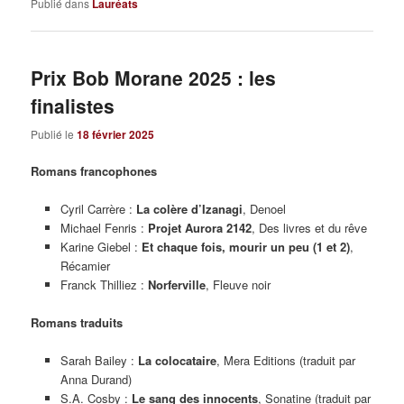
Publié dans
Lauréats
Prix Bob Morane 2025 : les
finalistes
Publié le
18 février 2025
Romans francophones
Cyril Carrère :
L
a colère d’Izanagi
, Denoel
Michael Fenris :
Projet Aurora 2142
, Des livres et du rêve
Karine Giebel :
Et chaque fois, mourir un peu (1 et 2)
,
Récamier
Franck Thilliez :
Norferville
, Fleuve noir
Romans traduits
Sarah Bailey :
La colocataire
, Mera Editions (traduit par
Anna Durand)
S.A. Cosby :
Le sang des innocents
, Sonatine (traduit par