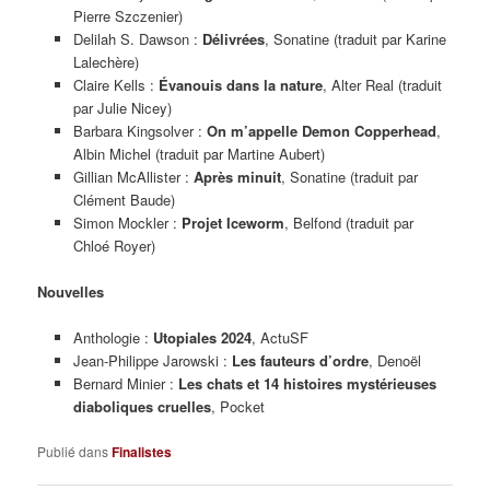
Pierre Szczenier)
Delilah S. Dawson :
Délivrées
, Sonatine (traduit par Karine
Lalechère)
Claire Kells :
Évanouis dans la nature
, Alter Real (traduit
par Julie Nicey)
Barbara Kingsolver :
On m’appelle Demon Copperhead
,
Albin Michel (traduit par Martine Aubert)
Gillian McAllister :
Après minuit
, Sonatine (traduit par
Clément Baude)
Simon Mockler :
Projet Iceworm
, Belfond (traduit par
Chloé Royer)
Nouvelles
Anthologie :
Utopiales
2024
, ActuSF
Jean-Philippe Jarowski :
Les fauteurs d’ordre
, Denoël
Bernard Minier :
Les chats et 14 histoires mystérieuses
diaboliques cruelles
, Pocket
Publié dans
Finalistes