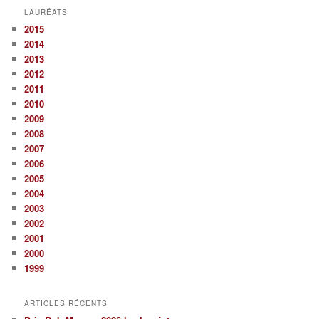
h
LAURÉATS
e
2015
r
2014
c
2013
h
2012
e
2011
2010
2009
2008
2007
2006
2005
2004
2003
2002
2001
2000
1999
ARTICLES RÉCENTS