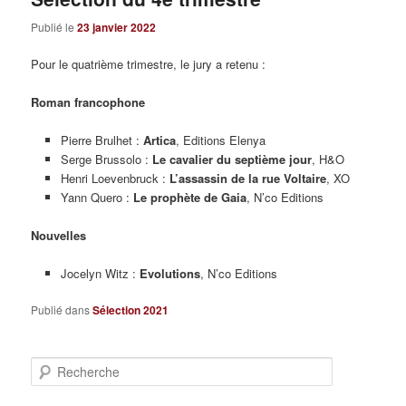
Publié le
23 janvier 2022
Pour le quatrième trimestre, le jury a retenu :
Roman francophone
Pierre Brulhet :
Artica
, Editions Elenya
Serge Brussolo :
Le cavalier du septième jour
, H&O
Henri Loevenbruck :
L’assassin de la rue Voltaire
, XO
Yann Quero :
Le prophète de Gaia
, N’co Editions
Nouvelles
Jocelyn Witz :
Evolutions
, N’co Editions
Publié dans
Sélection 2021
R
e
c