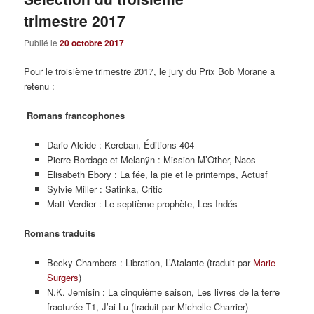
trimestre 2017
Publié le
20 octobre 2017
Pour le troisième trimestre 2017, le jury du Prix Bob Morane a
retenu :
Romans francophones
Dario Alcide : Kereban, Éditions 404
Pierre Bordage et Melanÿn : Mission M’Other, Naos
Elisabeth Ebory : La fée, la pie et le printemps, Actusf
Sylvie Miller : Satinka, Critic
Matt Verdier : Le septième prophète, Les Indés
Romans traduits
Becky Chambers : Libration, L’Atalante (traduit par
Marie
Surgers
)
N.K. Jemisin : La cinquième saison, Les livres de la terre
fracturée T1, J’ai Lu (traduit par Michelle Charrier)