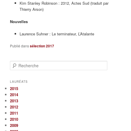
Kim Stanley Robinson : 2312, Actes Sud (traduit par
Thierry Arson)
Nouvelles
Laurence Suhner : Le terminateur, L’Atalante
Publié dans
sélection 2017
R
e
c
h
LAURÉATS
e
2015
r
2014
c
2013
h
2012
e
2011
2010
2009