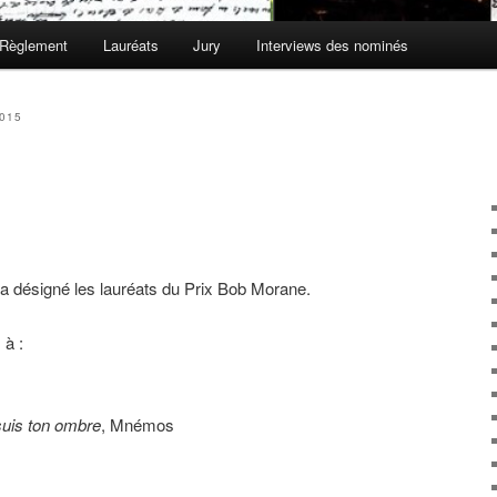
Règlement
Lauréats
Jury
Interviews des nominés
015
 désigné les lauréats du Prix Bob Morane.
 à :
suis ton ombre
, Mnémos