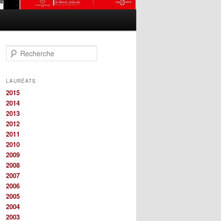
R
e
c
h
LAURÉATS
e
2015
r
2014
c
2013
h
2012
e
2011
2010
2009
2008
2007
2006
2005
2004
2003