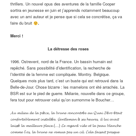
thrillers. Un nouvel opus des aventures de la famille Cooper
sortira en jeunesse en juin et j’apprends notamment beaucoup
avec un ami auteur et je pense que si cela se concrétise, ça va
faire du bruit
.
Merci !
La détresse des roses
1996. Ostrevent, nord de la France. Un bassin humain est
repêché. Sans possibilité d’identification, la recherche de
l’identité de la femme est compliquée. Montiry. Belgique.
Quelques mois plus tard, c’est un buste qui est retrouvé dans la
Belle-de-Jour. Chose bizarre : les mamelons ont été arrachés. La
BSR est sur le pied de guerre. Mélanie, nouvelle dans ce groupe,
fera tout pour retrouver celui qu’on surnomme le Boucher…
𝓐𝓾 𝓶𝓲𝓵𝓲𝓮𝓾 𝓭𝓮 𝓵𝓪 𝓹𝓲è𝓬𝓮, 𝓵𝓪 𝓫𝓻𝓾𝓷𝓮 𝓻𝓮𝓷𝓬𝓸𝓷𝓽𝓻é𝓮 𝓪𝓾 𝓠𝓾𝓪𝓲 𝓩é𝓻𝓸 é𝓽𝓪𝓲𝓽
𝓬𝓸𝓷𝓯𝓸𝓻𝓽𝓪𝓫𝓵𝓮𝓶𝓮𝓷𝓽 𝓲𝓷𝓼𝓽𝓪𝓵𝓵é𝓮. 𝓖𝓮𝓷𝓽𝓵𝓮𝓶𝓪𝓷 à 𝓼𝓮𝓼 𝓱𝓮𝓾𝓻𝓮𝓼, 𝓲𝓵 𝓵𝓾𝓲 𝓪𝓿𝓪𝓲𝓽
𝓵𝓪𝓲𝓼𝓼é 𝓵𝓪 𝓶𝓮𝓲𝓵𝓵𝓮𝓾𝓻𝓮 𝓹𝓵𝓪𝓬𝓮.(…) 𝓛𝓮 𝓻𝓮𝓰𝓪𝓻𝓭 𝓿𝓲𝓭𝓮 𝓮𝓽 𝓵𝓪 𝓹𝓮𝓪𝓾 𝓫𝓵𝓪𝓷𝓬𝓱𝓮
𝓬𝓸𝓶𝓶𝓮 𝓵’𝓸𝓼, 𝓵𝓪 𝓫𝓻𝓾𝓷𝓮 𝓷𝓮 𝓻𝓮𝓶𝓾𝓪 𝓹𝓪𝓼 𝓾𝓷 𝓬𝓲𝓵. 𝓒𝓮𝓵𝓪 𝓯𝓪𝓲𝓼𝓪𝓲𝓽 𝓹𝓻𝓮𝓼𝓺𝓾𝓮