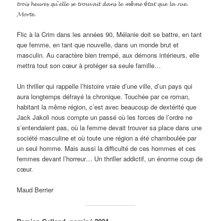
𝓽𝓻𝓸𝓲𝓼 𝓱𝓮𝓾𝓻𝓮𝓼 𝓺𝓾’𝓮𝓵𝓵𝓮 𝓼𝓮 𝓽𝓻𝓸𝓾𝓿𝓪𝓲𝓽 𝓭𝓪𝓷𝓼 𝓵𝓮 𝓶ê𝓶𝓮 é𝓽𝓪𝓽 𝓺𝓾𝓮 𝓵𝓪 𝓻𝓾𝓮.
𝓜𝓸𝓻𝓽𝓮.
Flic à la Crim dans les années 90, Mélanie doit se battre, en tant
que femme, en tant que nouvelle, dans un monde brut et
masculin. Au caractère bien trempé, aux démons intérieurs, elle
mettra tout son cœur à protéger sa seule famille…
Un thriller qui rappelle l’histoire vraie d’une ville, d’un pays qui
aura longtemps défrayé la chronique. Touchée par ce roman,
habitant la même région, c’est avec beaucoup de dextérité que
Jack Jakoli nous compte un passé où les forces de l’ordre ne
s’entendaient pas, où la femme devait trouver sa place dans une
société masculine et où toute une région a été chamboulée par
un seul homme. Mais aussi la difficulté de ces hommes et ces
femmes devant l’horreur… Un thriller addictif, un énorme coup de
cœur.
Maud Berrier