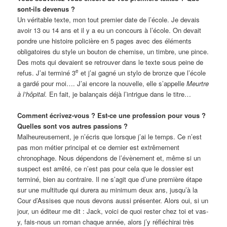
sont-ils devenus ?
Un véritable texte, mon tout premier date de l’école. Je devais
avoir 13 ou 14 ans et il y a eu un concours à l’école. On devait
pondre une histoire policière en 5 pages avec des éléments
obligatoires du style un bouton de chemise, un timbre, une pince.
Des mots qui devaient se retrouver dans le texte sous peine de
e
refus. J’ai terminé 3
et j’ai gagné un stylo de bronze que l’école
a gardé pour moi…. J’ai encore la nouvelle, elle s’appelle
Meurtre
à l’hôpital.
En fait, je balançais déjà l’intrigue dans le titre…
Comment écrivez-vous ? Est-ce une profession pour vous ?
Quelles sont vos autres passions ?
Malheureusement, je n’écris que lorsque j’ai le temps. Ce n’est
pas mon métier principal et ce dernier est extrêmement
chronophage. Nous dépendons de l’évènement et, même si un
suspect est arrêté, ce n’est pas pour cela que le dossier est
terminé, bien au contraire. Il ne s’agit que d’une première étape
sur une multitude qui durera au minimum deux ans, jusqu’à la
Cour d’Assises que nous devons aussi présenter. Alors oui, si un
jour, un éditeur me dit : Jack, voici de quoi rester chez toi et vas-
y, fais-nous un roman chaque année, alors j’y réfléchirai très