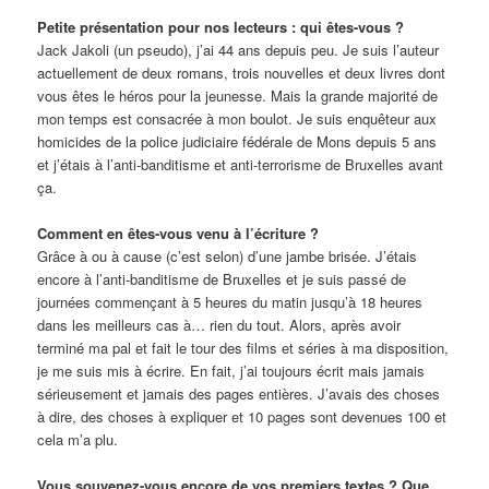
Petite présentation pour nos lecteurs : qui êtes-vous ?
Jack Jakoli (un pseudo), j’ai 44 ans depuis peu. Je suis l’auteur
actuellement de deux romans, trois nouvelles et deux livres dont
vous êtes le héros pour la jeunesse. Mais la grande majorité de
mon temps est consacrée à mon boulot. Je suis enquêteur aux
homicides de la police judiciaire fédérale de Mons depuis 5 ans
et j’étais à l’anti-banditisme et anti-terrorisme de Bruxelles avant
ça.
Comment en êtes-vous venu à l’écriture ?
Grâce à ou à cause (c’est selon) d’une jambe brisée. J’étais
encore à l’anti-banditisme de Bruxelles et je suis passé de
journées commençant à 5 heures du matin jusqu’à 18 heures
dans les meilleurs cas à… rien du tout. Alors, après avoir
terminé ma pal et fait le tour des films et séries à ma disposition,
je me suis mis à écrire. En fait, j’ai toujours écrit mais jamais
sérieusement et jamais des pages entières. J’avais des choses
à dire, des choses à expliquer et 10 pages sont devenues 100 et
cela m’a plu.
Vous souvenez-vous encore de vos premiers textes ? Que