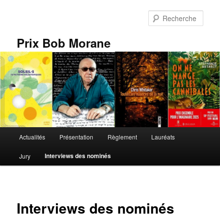
Aller
au
Rech
contenu
principal
Prix Bob Morane
Menu
Actualités
Présentation
Règlement
Lauréats
principal
Interviews des nominés
Jury
Interviews des nominés