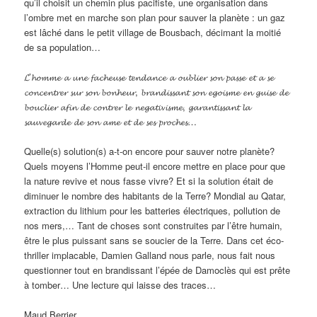
qu’il choisit un chemin plus pacifiste, une organisation dans
l’ombre met en marche son plan pour sauver la planète : un gaz
est lâché dans le petit village de Bousbach, décimant la moitié
de sa population…
𝓛’𝓱𝓸𝓶𝓶𝓮 𝓪 𝓾𝓷𝓮 𝓯𝓪𝓬𝓱𝓮𝓾𝓼𝓮 𝓽𝓮𝓷𝓭𝓪𝓷𝓬𝓮 𝓪 𝓸𝓾𝓫𝓵𝓲𝓮𝓻 𝓼𝓸𝓷 𝓹𝓪𝓼𝓼𝓮 𝓮𝓽 𝓪 𝓼𝓮
𝓬𝓸𝓷𝓬𝓮𝓷𝓽𝓻𝓮𝓻 𝓼𝓾𝓻 𝓼𝓸𝓷 𝓫𝓸𝓷𝓱𝓮𝓾𝓻, 𝓫𝓻𝓪𝓷𝓭𝓲𝓼𝓼𝓪𝓷𝓽 𝓼𝓸𝓷 𝓮𝓰𝓸𝓲𝓼𝓶𝓮 𝓮𝓷 𝓰𝓾𝓲𝓼𝓮 𝓭𝓮
𝓫𝓸𝓾𝓬𝓵𝓲𝓮𝓻 𝓪𝓯𝓲𝓷 𝓭𝓮 𝓬𝓸𝓷𝓽𝓻𝓮𝓻 𝓵𝓮 𝓷𝓮𝓰𝓪𝓽𝓲𝓿𝓲𝓼𝓶𝓮, 𝓰𝓪𝓻𝓪𝓷𝓽𝓲𝓼𝓼𝓪𝓷𝓽 𝓵𝓪
𝓼𝓪𝓾𝓿𝓮𝓰𝓪𝓻𝓭𝓮 𝓭𝓮 𝓼𝓸𝓷 𝓪𝓶𝓮 𝓮𝓽 𝓭𝓮 𝓼𝓮𝓼 𝓹𝓻𝓸𝓬𝓱𝓮𝓼…
Quelle(s) solution(s) a-t-on encore pour sauver notre planète?
Quels moyens l’Homme peut-il encore mettre en place pour que
la nature revive et nous fasse vivre? Et si la solution était de
diminuer le nombre des habitants de la Terre? Mondial au Qatar,
extraction du lithium pour les batteries électriques, pollution de
nos mers,… Tant de choses sont construites par l’être humain,
être le plus puissant sans se soucier de la Terre. Dans cet éco-
thriller implacable, Damien Galland nous parle, nous fait nous
questionner tout en brandissant l’épée de Damoclès qui est prête
à tomber… Une lecture qui laisse des traces…
Maud Berrier