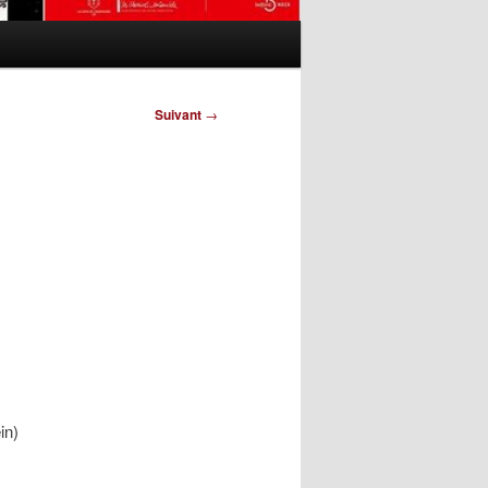
Suivant
→
in)