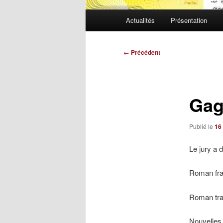
Menu
Actualités
Présentation
principal
Navigation
←
Précédent
des
articles
Gag
Publié le
16 
Le jury a 
Roman fr
Roman tra
Nouvelles