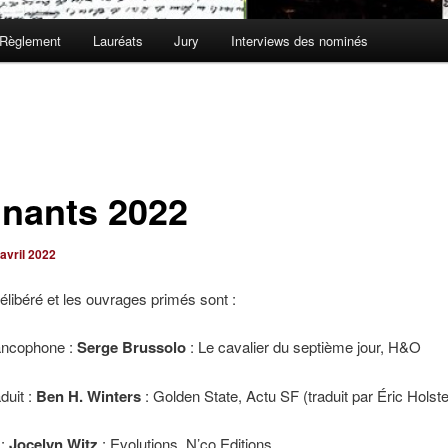
Règlement
Lauréats
Jury
Interviews des nominés
nants 2022
avril 2022
délibéré et les ouvrages primés sont :
ancophone :
Serge Brussolo
: Le cavalier du septième jour, H&O
duit :
Ben H. Winters
: Golden State, Actu SF (traduit par Éric Holste
 :
Jocelyn Witz
: Evolutions, N’co Editions