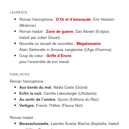
LAURÉATS
Roman francophone :
D’Or et d’émeraude
, Eric Holstein
(Mnémos)
Roman traduit :
Zone de guerre
, Dan Abnett (Eclipse,
traduit par Julien Drouet)
Nouvelle ou recueil de nouvelles :
Mégalomanie
,
Alain Dartevelle
in
Amours sanglantes (L’Age d’homme)
Coup de cœur :
Griffe d’Encre
,
pour l’ensemble de son travail
FINALISTES
Roman francophone :
Aux bords du mal
, Nadia Coste (Gründ)
Enfin la nuit
, Camille Leboulanger (L’Atalante)
Au sortir de l’ombre
, Syven (Editions du Riez)
Vertiges
, Franck Thilliez (Fleuve Noir)
Roman traduit :
Berazachussetts
, Leandro Avalos Blacha (Asphalte, traduit