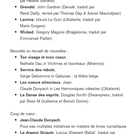
par Hélène Serrano)
Grendel
, John Gardner (Denoël, traduit par
René Dailly, révisé par Thomas Day & Xavier Mauméjean)
Lavinia
, Ursula Le Guin (L’Atalante, traduit par
Marie Surgers)
Wicked
, Gregory Maguire (Bragelonne, traduit par
Emmanuel Pailler)
Nouvelle ou recueil de nouvelles :
Ton visage et mon coeur
,
Nathalie Dau
in
Victimes et bourreaux (Mnémos)
Service des rebuts
,
Serge Delsemme
in
Galaxies : la filière belge
Les coeurs silencieux
, Jean-
Claude Dunyach
in
Les Harmoniques célestes (L’Atalante)
La Danse des esprits
, Douglas Smith (Dreampress, traduit
par Rose M Guillerme et Benoît Domis)
Coup de cœur :
Jean-Claude Dunyach
,
Pour ses multiples initiatives en matière de livres numériques
Le dragon Griaule
, Lucius Shepard (Bélial’, traduit par