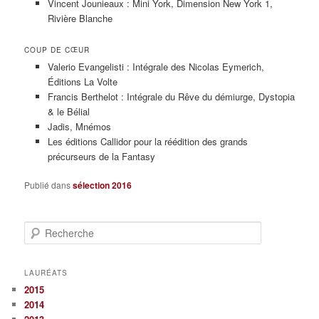
Vincent Jounieaux : Mini York, Dimension New York 1,
Rivière Blanche
COUP DE CŒUR
Valerio Evangelisti : Intégrale des Nicolas Eymerich,
Éditions La Volte
Francis Berthelot : Intégrale du Rêve du démiurge, Dystopia
& le Bélial
Jadis, Mnémos
Les éditions Callidor pour la réédition des grands
précurseurs de la Fantasy
Publié dans
sélection 2016
R
e
c
h
LAURÉATS
e
2015
r
2014
c