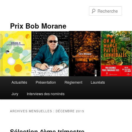
Aller
Aller
au
au
Rech
contenu
contenu
principal
secondaire
Prix Bob Morane
Menu
Actualités
Présentation
Règlement
Lauréats
principal
Jury
Interviews des nominés
ARCHIVES MENSUELLES :
DÉCEMBRE 2015
Sélection 4ème trimestre