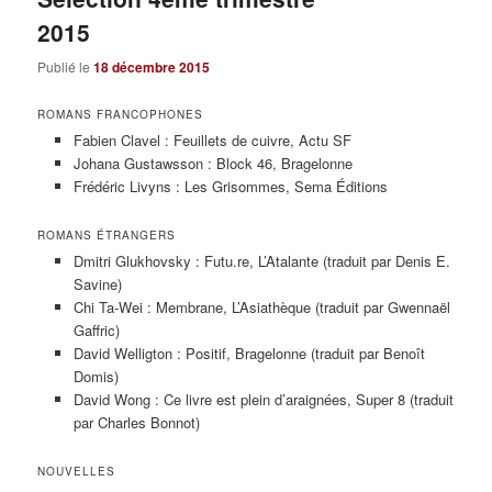
2015
Publié le
18 décembre 2015
ROMANS FRANCOPHONES
Fabien Clavel : Feuillets de cuivre, Actu SF
Johana Gustawsson : Block 46, Bragelonne
Frédéric Livyns : Les Grisommes, Sema Éditions
ROMANS ÉTRANGERS
Dmitri Glukhovsky : Futu.re, L’Atalante (traduit par Denis E.
Savine)
Chi Ta-Wei : Membrane, L’Asiathèque (traduit par Gwennaël
Gaffric)
David Welligton : Positif, Bragelonne (traduit par Benoît
Domis)
David Wong : Ce livre est plein d’araignées, Super 8 (traduit
par Charles Bonnot)
NOUVELLES