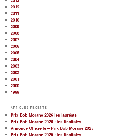
2013
h
2012
e
2011
2010
2009
2008
2007
2006
2005
2004
2003
2002
2001
2000
1999
ARTICLES RÉCENTS
Prix Bob Morane 2026 les lauréats
Prix Bob Morane 2026 : les finalistes
Annonce Officielle – Prix Bob Morane 2025
Prix Bob Morane 2025 : les finalistes