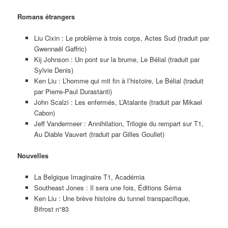
Romans étrangers
Liu Cixin : Le problème à trois corps, Actes Sud (traduit par
Gwennaël Gaffric)
Kij Johnson : Un pont sur la brume, Le Bélial (traduit par
Sylvie Denis)
Ken Liu : L’homme qui mit fin à l’histoire, Le Bélial (traduit
par Pierre-Paul Durastanti)
John Scalzi : Les enfermés, L’Atalante (traduit par Mikael
Cabon)
Jeff Vandermeer : Annihilation, Trilogie du rempart sur T1,
Au Diable Vauvert (traduit par Gilles Goullet)
Nouvelles
La Belgique Imaginaire T1, Académia
Southeast Jones : Il sera une fois, Éditions Séma
Ken Liu : Une brève histoire du tunnel transpacifique,
Bifrost n°83