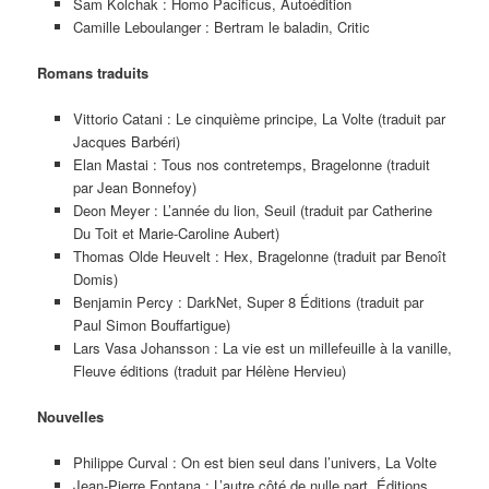
Sam Kolchak : Homo Pacificus, Autoédition
Camille Leboulanger : Bertram le baladin, Critic
Romans traduits
Vittorio Catani : Le cinquième principe, La Volte (traduit par
Jacques Barbéri)
Elan Mastai : Tous nos contretemps, Bragelonne (traduit
par Jean Bonnefoy)
Deon Meyer : L’année du lion, Seuil (traduit par Catherine
Du Toit et Marie-Caroline Aubert)
Thomas Olde Heuvelt : Hex, Bragelonne (traduit par Benoît
Domis)
Benjamin Percy : DarkNet, Super 8 Éditions (traduit par
Paul Simon Bouffartigue)
Lars Vasa Johansson : La vie est un millefeuille à la vanille,
Fleuve éditions (traduit par Hélène Hervieu)
Nouvelles
Philippe Curval : On est bien seul dans l’univers, La Volte
Jean-Pierre Fontana : L’autre côté de nulle part, Éditions