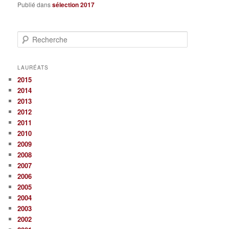
Publié dans
sélection 2017
R
e
c
h
LAURÉATS
e
2015
r
2014
c
2013
h
2012
e
2011
2010
2009
2008
2007
2006
2005
2004
2003
2002