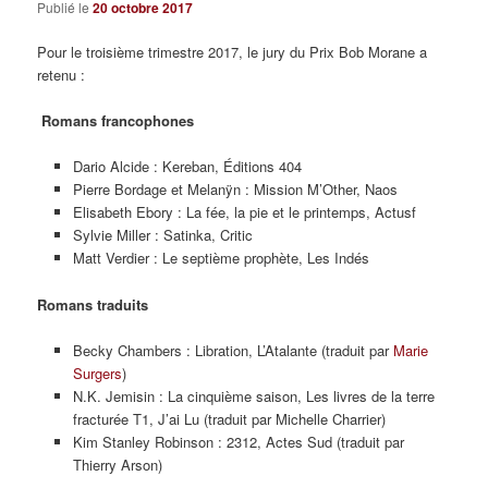
Publié le
20 octobre 2017
Pour le troisième trimestre 2017, le jury du Prix Bob Morane a
retenu :
Romans francophones
Dario Alcide : Kereban, Éditions 404
Pierre Bordage et Melanÿn : Mission M’Other, Naos
Elisabeth Ebory : La fée, la pie et le printemps, Actusf
Sylvie Miller : Satinka, Critic
Matt Verdier : Le septième prophète, Les Indés
Romans traduits
Becky Chambers : Libration, L’Atalante (traduit par
Marie
Surgers
)
N.K. Jemisin : La cinquième saison, Les livres de la terre
fracturée T1, J’ai Lu (traduit par Michelle Charrier)
Kim Stanley Robinson : 2312, Actes Sud (traduit par
Thierry Arson)