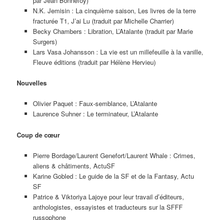
par Jean Bonnefoy)
N.K. Jemisin : La cinquième saison, Les livres de la terre
fracturée T1, J’ai Lu (traduit par Michelle Charrier)
Becky Chambers : Libration, L’Atalante (traduit par Marie
Surgers)
Lars Vasa Johansson : La vie est un millefeuille à la vanille,
Fleuve éditions (traduit par Hélène Hervieu)
Nouvelles
Olivier Paquet : Faux-semblance, L’Atalante
Laurence Suhner : Le terminateur, L’Atalante
Coup de cœur
Pierre Bordage/Laurent Genefort/Laurent Whale : Crimes,
aliens & châtiments, ActuSF
Karine Gobled : Le guide de la SF et de la Fantasy, Actu
SF
Patrice & Viktoriya Lajoye pour leur travail d’éditeurs,
anthologistes, essayistes et traducteurs sur la SFFF
russophone