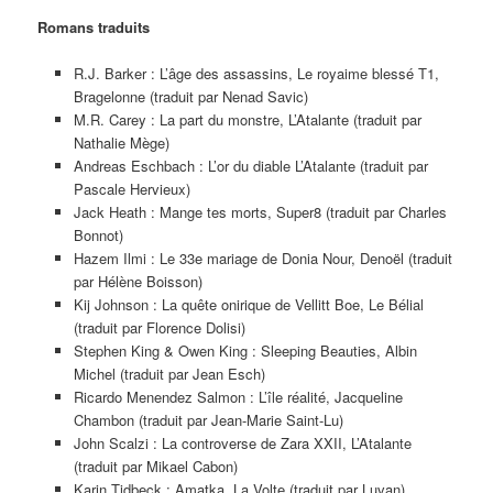
Romans traduits
R.J. Barker : L’âge des assassins, Le royaime blessé T1,
Bragelonne (traduit par Nenad Savic)
M.R. Carey : La part du monstre, L’Atalante (traduit par
Nathalie Mège)
Andreas Eschbach : L’or du diable L’Atalante (traduit par
Pascale Hervieux)
Jack Heath : Mange tes morts, Super8 (traduit par Charles
Bonnot)
Hazem Ilmi : Le 33e mariage de Donia Nour, Denoël (traduit
par Hélène Boisson)
Kij Johnson : La quête onirique de Vellitt Boe, Le Bélial
(traduit par Florence Dolisi)
Stephen King & Owen King : Sleeping Beauties, Albin
Michel (traduit par Jean Esch)
Ricardo Menendez Salmon : L’île réalité, Jacqueline
Chambon (traduit par Jean-Marie Saint-Lu)
John Scalzi : La controverse de Zara XXII, L’Atalante
(traduit par Mikael Cabon)
Karin Tidbeck : Amatka, La Volte (traduit par Luvan)