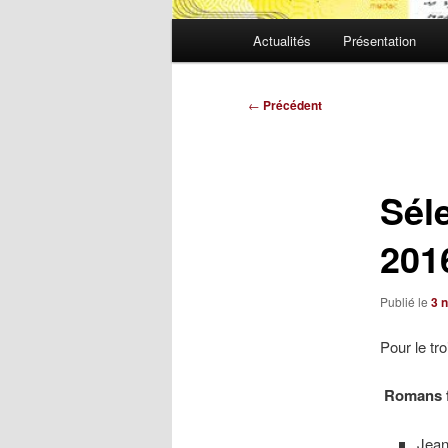
Menu
Actualités
Présentation
principal
Navigation
←
Précédent
des
articles
Sél
201
Publié le
3 
Pour le tr
Romans 
Jean