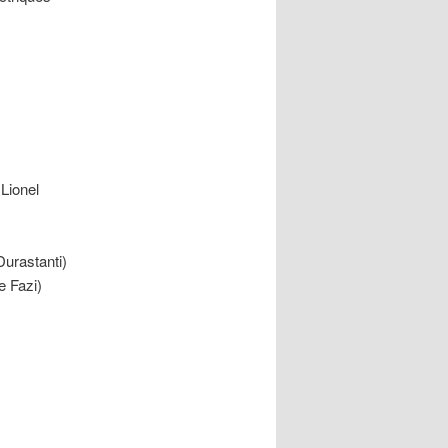
 Lionel
 Durastanti)
e Fazi)