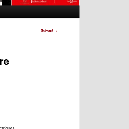
Suivant
→
re
ctriques