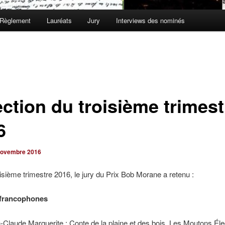
Règlement
Lauréats
Jury
Interviews des nominés
ection du troisième trimest
6
novembre 2016
oisième trimestre 2016, le jury du Prix Bob Morane a retenu :
francophones
-Claude Marguerite : Conte de la plaine et des bois, Les Moutons Éle