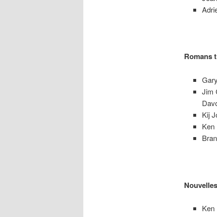
Adri
Romans t
Gary
Jim 
Davo
Kij 
Ken L
Bran
Nouvelle
Ken 